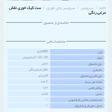
خانه
سرویس
سرویس چای خوری
ست کیک خوری نقش
مرغی رنگی
خلاصه ای از محصول
مشخصات فنی
900 گرم
وزن
22 × 12 × 2 سانتیمتر
ابعاد
دیس
نوع محصول
نقش مرغی رنگی
نام طرح
کاربردی
نوع کاربري محصول
1 عدد
تعداد هر بسته
دارد
روکش لعابی
چینی
جنس
✅
شستشو در ماشین ظرفشوئی
✅
تحمل دمای فر و مایکروفر