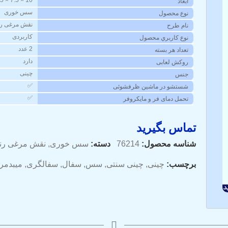
10 × 7.5 × 8.5 سانتیمتر
ابعاد
سس خوری
نوع محصول
نقش مرغی ر
نام طرح
کاربردی
نوع کاربري محصول
2 عدد
تعداد هر بسته
دارد
روکش لعابی
چینی
جنس
✅
شستشو در ماشین ظرفشوئی
✅
تحمل دمای فر و مایکروفر
تماس بگیرید
شناسه محصول:
76214
دسته:
سس خوری
,
نقش مرغی رن
برچسب:
چینی
,
چینی سنتی
,
سس
,
سفال
,
سفالگری
,
میبدمرو